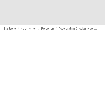
Startseite
Nachrichten
Personen
Accelerating Circularity beruft neue Chefin