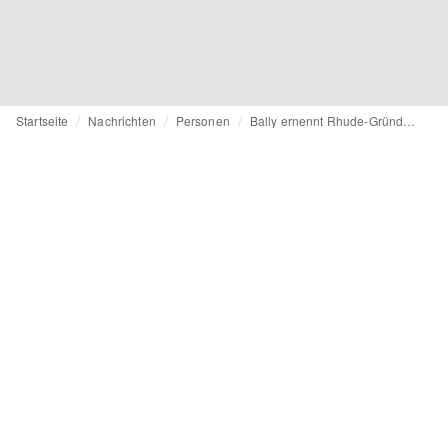
Startseite
Nachrichten
Personen
Bally ernennt Rhude-Gründer Rhuigi Villaseñor zum Kreativdirektor