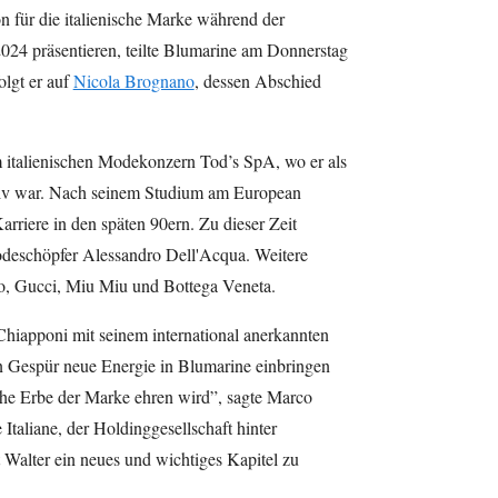
n für die italienische Marke während der
24 präsentieren, teilte Blumarine am Donnerstag
olgt er auf
Nicola Brognano
, dessen Abschied
italienischen Modekonzern Tod’s SpA, wo er als
iv war. Nach seinem Studium am European
arriere in den späten 90ern. Zu dieser Zeit
Modeschöpfer Alessandro Dell'Acqua. Weitere
o, Gucci, Miu Miu und Bottega Veneta.
 Chiapponi mit seinem international anerkannten
hen Gespür neue Energie in Blumarine einbringen
che Erbe der Marke ehren wird”, sagte Marco
Italiane, der Holdinggesellschaft hinter
t Walter ein neues und wichtiges Kapitel zu