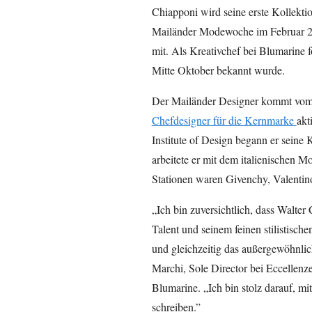
Chiapponi wird seine erste Kollektio
Mailänder Modewoche im Februar 20
mit. Als Kreativchef bei Blumarine f
Mitte Oktober bekannt wurde.
Der Mailänder Designer kommt vom 
Chefdesigner für die Kernmarke
akt
Institute of Design begann er seine K
arbeitete er mit dem italienischen 
Stationen waren Givenchy, Valentin
„Ich bin zuversichtlich, dass Walter
Talent und seinem feinen stilistisc
und gleichzeitig das außergewöhnli
Marchi, Sole Director bei Eccellenze 
Blumarine. „Ich bin stolz darauf, mi
schreiben.”