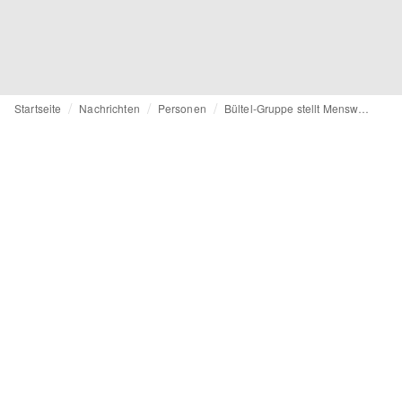
Startseite
Nachrichten
Personen
Bültel-Gruppe stellt Menswear-Team von Camel Active neu auf