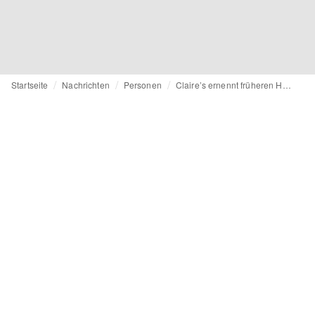
Startseite
Nachrichten
Personen
Claire’s ernennt früheren Hema-Manager Richard Flint zum neuen Europa-Chef