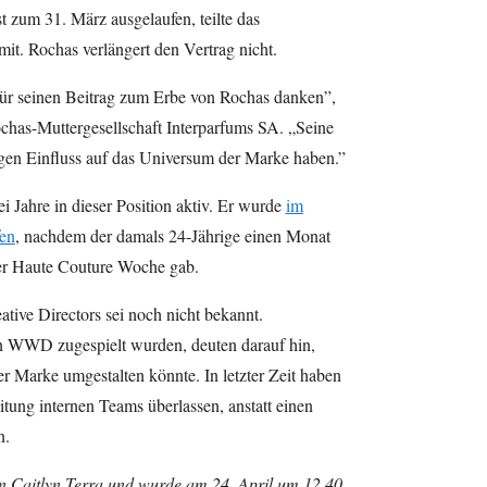
st zum 31. März ausgelaufen, teilte das
t. Rochas verlängert den Vertrag nicht.
ür seinen Beitrag zum Erbe von Rochas danken”,
chas-Muttergesellschaft Interparfums SA. „Seine
igen Einfluss auf das Universum der Marke haben.”
 Jahre in dieser Position aktiv. Er wurde
im
fen
, nachdem der damals 24-Jährige einen Monat
er Haute Couture Woche gab.
ative Directors sei noch nicht bekannt.
n WWD zugespielt wurden, deuten darauf hin,
er Marke umgestalten könnte. In letzter Zeit haben
tung internen Teams überlassen, anstatt einen
n.
on Caitlyn Terra und wurde am 24. April um 12.40