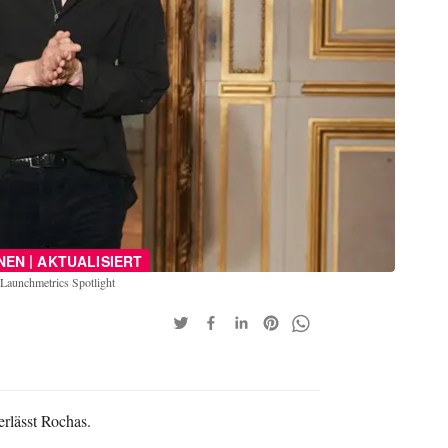
|
NEN
AKTUALISIERT
 Launchmetrics Spotlight
rlässt Rochas.