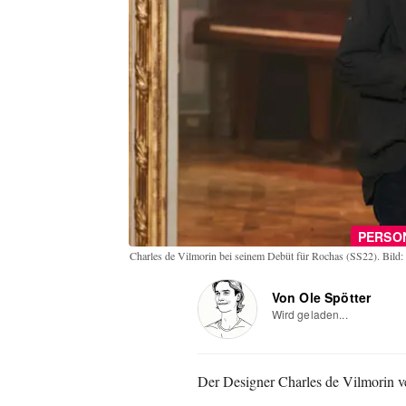
PERSO
Charles de Vilmorin bei seinem Debüt für Rochas (SS22). Bild:
Von Ole Spötter
Wird geladen...
Der Designer Charles de Vilmorin ve