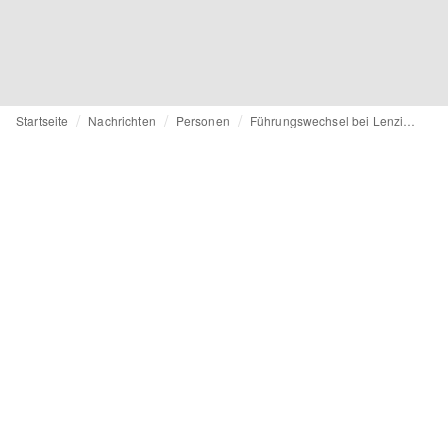
Startseite
Nachrichten
Personen
Führungswechsel bei Lenzing: CEO Stephan Sielaff geht Ende August