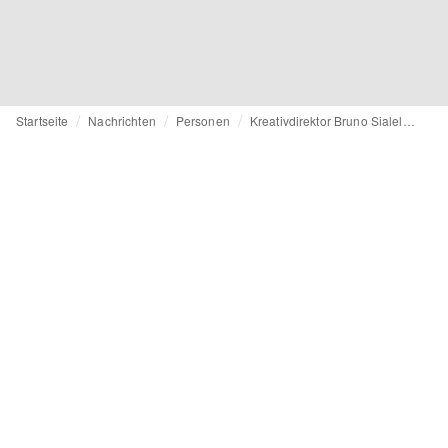
Startseite
Nachrichten
Personen
Kreativdirektor Bruno Sialelli verlässt Lanvin nach vier Jahren