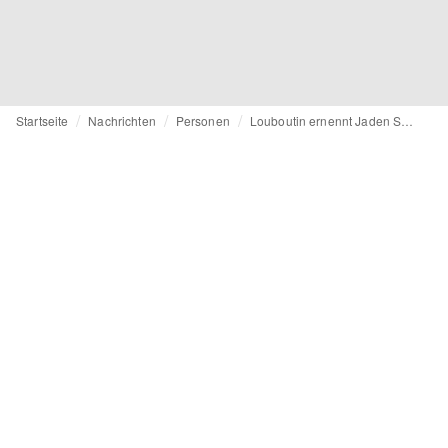
Startseite
Nachrichten
Personen
Louboutin ernennt Jaden Smith zum ersten Kreativdirektor für Herrenmode