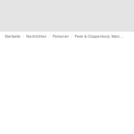
Startseite
Nachrichten
Personen
Peek & Cloppenburg: Marcus Diekmann verstärkt die Geschäftsführung bei der International Brands Company