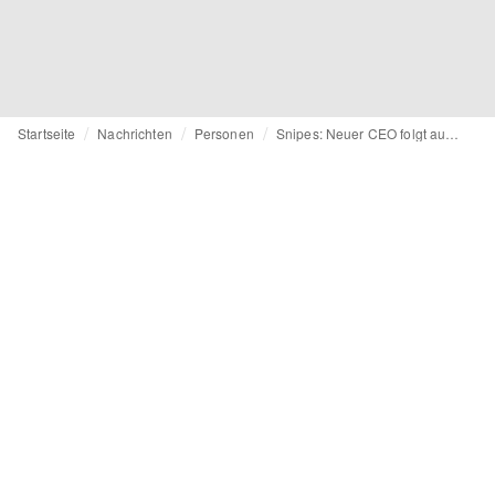
Startseite
Nachrichten
Personen
Snipes: Neuer CEO folgt auf Gründer Sven Voth