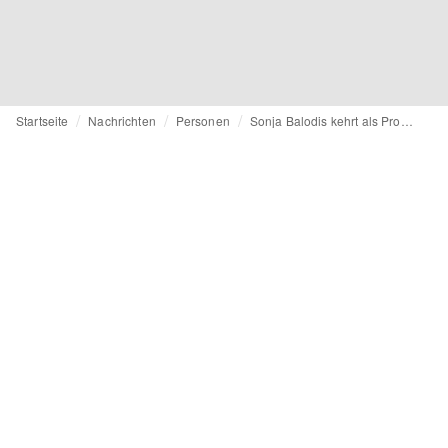
Startseite
Nachrichten
Personen
Sonja Balodis kehrt als Produktchefin zur S.Oliver Group zurück