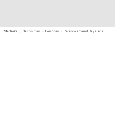
Startseite
Nachrichten
Personen
Zalando ernennt Ray Cao zum Leiter des Bereichs Retail Media