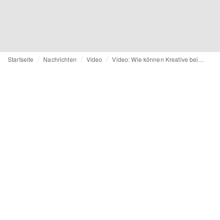
Startseite
Nachrichten
Video
Video: Wie können Kreative bei der EU-Strategie für nachhaltige und kreislauffähige Textilien eine entscheidende Rolle spielen? (Englisch)