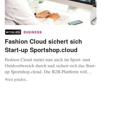
BUSINESS
MITGLIED
Fashion Cloud sichert sich
Start-up Sportshop.cloud
Fashion Cloud startet nun auch im Sport- und
Outdoorbereich durch und sichert sich das Start-
up Sportshop.cloud. Die B2B-Plattform will
durch den Zusammenschluss auch im
Wird geladen...
Sporthandel als einheitliche Branchenlösung
aktiv werden, teilte Fashion Cloud am Freitag
mit. Damit setzt das in Hamburg und
Amsterdam ansässige Unternehmen seine
Expansion...