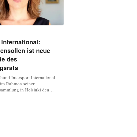
 International:
ensollen ist neue
de des
gsrats
bund Intersport International
t im Rahmen seiner
sammlung in Helsinki den
neu aufgestellt. Wie das
 Dienstag mitteilte, wurden
llen und Volfango Bondi von den
r Länderorganisationen neu in das
lt. Im Anschluss wurde
neuen...