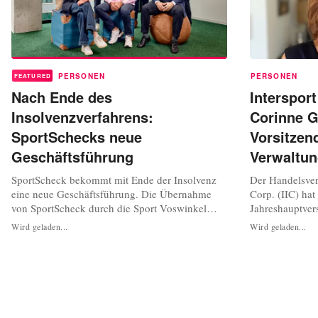
PERSONEN
PERSONEN
FEATURED
Nach Ende des
Intersport
Insolvenzverfahrens:
Corinne G
SportSchecks neue
Vorsitzen
Geschäftsführung
Verwaltun
SportScheck bekommt mit Ende der Insolvenz
Der Handelsver
eine neue Geschäftsführung. Die Übernahme
Corp. (IIC) ha
von SportScheck durch die Sport Voswinkel
Jahreshauptver
GmbH, eine Tochtergesellschaft des
Verwaltungsrat 
Wird geladen...
Wird geladen...
italienischen Handelskonzerns Cisalfa Sport
Unternehmen am
SpA, wurde abgeschlossen, teilte der Münchner
Corinne Genso
Sporthändler am Mittwoch mit. Dadurch wurde
Delegierten de
zum Monatsbeginn auch das
Gremium gewäh
Insolvenzverfahren...
Gensollen zur 