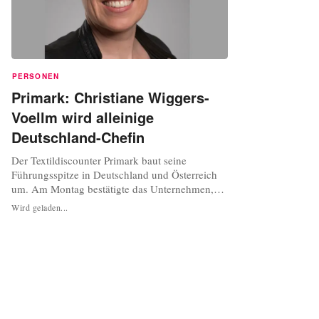
PERSONEN
Primark: Christiane Wiggers-
Voellm wird alleinige
Deutschland-Chefin
Der Textildiscounter Primark baut seine
Führungsspitze in Deutschland und Österreich
um. Am Montag bestätigte das Unternehmen,
dass Christiane Wiggers-Voellm ab dem 1.
Wird geladen...
Dezember die Geschäfte in beiden Ländern
alleine führen wird. Zuletzt hatte sie zusammen
mit Wolfgang Krogmann übergangsweise eine
Doppelspitze gebildet. Krogmann, der nach
seiner...