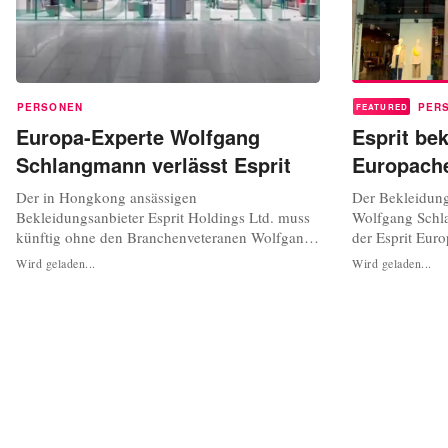
PERSONEN
PER
FEATURED
Europa-Experte Wolfgang
Esprit b
Schlangmann verlässt Esprit
Europach
Der in Hongkong ansässigen
Der Bekleidung
Bekleidungsanbieter Esprit Holdings Ltd. muss
Wolfgang Schl
künftig ohne den Branchenveteranen Wolfgang
der Esprit Euro
Schlangmann auskommen. Der erfahrene
Veränderung in
Wird geladen...
Wird geladen...
Manager habe seinen Posten als Executive
die Nachfolge v
Director niedergelegt und das Führungsteam des
Position zum 3
Konzerns mit sofortiger Wirkung verlassen,
Schlangmann wi
teilte das Unternehmen am Montag mit.
Ratingen tätig s
Schlangmann wolle „mehr...