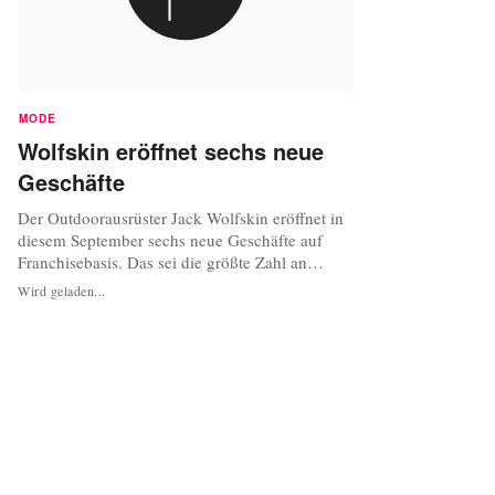
MODE
Wolfskin eröffnet sechs neue
Geschäfte
Der Outdoorausrüster Jack Wolfskin eröffnet in
diesem September sechs neue Geschäfte auf
Franchisebasis. Das sei die größte Zahl an
Neueröffnungen innerhalb eines Monats seit der
Wird geladen...
Eröffnung des ersten Jack-Wolfskin-Stores im
Jahre 1993, teilte das Unternehmen in der
vergangenen Woche in Idstein mit. In Lüneburg
und Cottbus wurden die neuen...