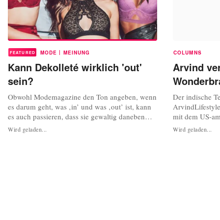
|
MODE
MEINUNG
COLUMNS
FEATURED
Kann Dekolleté wirklich 'out'
Arvind ve
sein?
Wonderbra
Obwohl Modemagazine den Ton angeben, wenn
Der indische Te
es darum geht, was ‚in’ und was ‚out’ ist, kann
ArvindLifestyl
es auch passieren, dass sie gewaltig daneben
mit dem US-am
liegen. Die britische Vogue beispielsweise wollte
Bekleidungsko
Wird geladen...
Wird geladen...
ihren Lesern in ihrer Dezemberausgabe
unterzeichnet, 
weismachen, dass das Dekolleté ‚out’ sei und
und bekanntes
wies auf sein Fehlen im modischen Rampenlicht
Wonderbra - ve
hin. Whatever Happened To The...
können. “Diese
bedeutender Sch