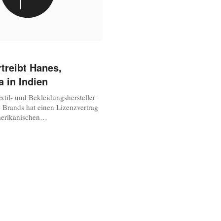
rtreibt Hanes,
 in Indien
xtil- und Bekleidungshersteller
e Brands hat einen Lizenzvertrag
erikanischen
nzern Hanesbrands
um in Indien zwei der größten
ten Wäschemarken - Hanes und
rmarkten und vertreiben zu
 Vereinbarung ist ein
ritt, der unseren...