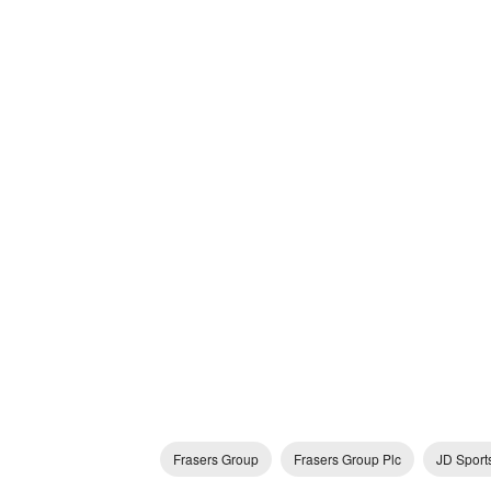
Frasers Group
Frasers Group Plc
JD Sport