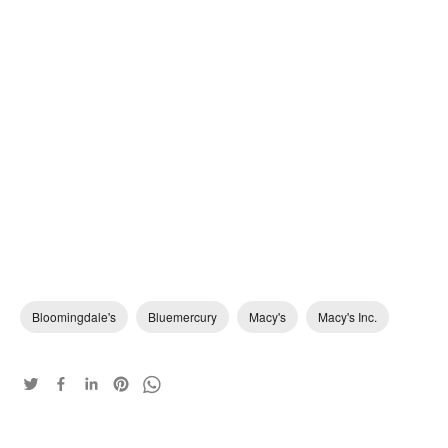
Bloomingdale's
Bluemercury
Macy's
Macy's Inc.