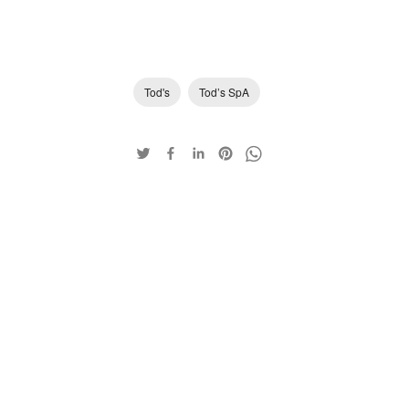
Tod's
Tod’s SpA