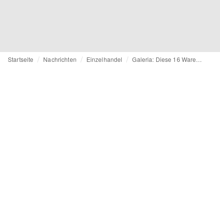
Startseite
Nachrichten
Einzelhandel
Galeria: Diese 16 Warenhäuser schließen Ende August