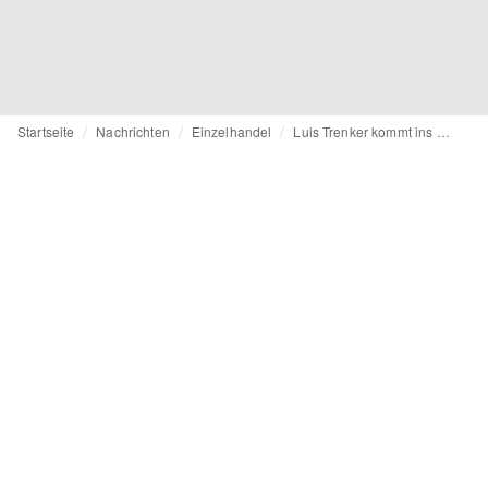
Startseite
Nachrichten
Einzelhandel
Luis Trenker kommt ins Westfield Hamburg-Überseequartier