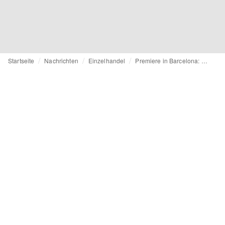
Startseite
Nachrichten
Einzelhandel
Premiere in Barcelona: Arket eröffnet ersten Store in Spanien