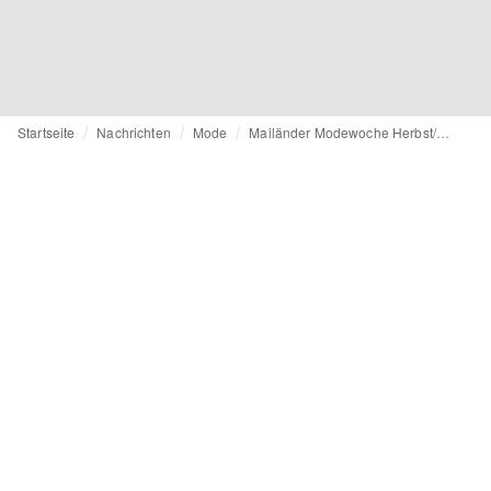
Startseite
Nachrichten
Mode
Mailänder Modewoche Herbst/Winter 2020: Generation Boss