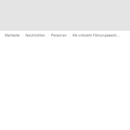
Startseite
Nachrichten
Personen
Kik vollzieht Führungswechsel: Ulrich Hanfeld ist neuer CEO