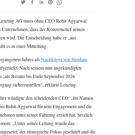
nt Lenzing AG muss ohne CEO Rohit Aggarwal
s Unternehmen, dass der Konzernchef seinen
gen wird. Die Entscheidung habe er „aus
ßt es in einer Mitteilung.
rgangenen Jahres als
Nachfolger von Stephan
ufgerückt. Nach seinem nun angekündigten
h „als Berater bis Ende September 2026
gang sicherzustellen“, erklärte Lenzing.
ucher würdigte den scheidenden CEO: „Im Namen
 bei Rohit Aggarwal für sein Engagement und die
rnehmen unter seiner Führung erzielt hat, herzlich
tement. „Unter seiner Leitung wurde das
gesetzt, der strategische Fokus geschärft und die