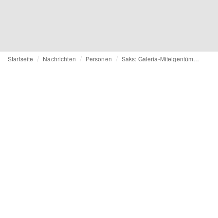
Startseite
Nachrichten
Personen
Saks: Galeria-Miteigentümer Richard Baker wird CEO