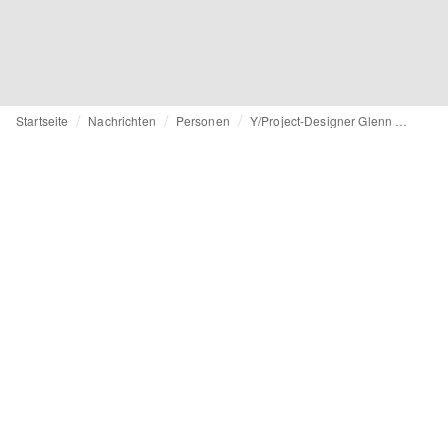
Startseite
Nachrichten
Personen
Y/Project-Designer Glenn Martens ist neuer Creative Director bei Diesel