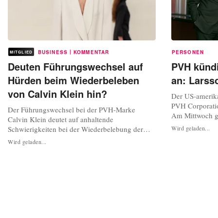
|
BUSINESS
KOMMENTAR
PERSONEN
MITGLIED
Deuten Führungswechsel auf
PVH künd
Hürden beim Wiederbeleben
an: Larss
von Calvin Klein hin?
Der US-amerik
PVH Corporati
Der Führungswechsel bei der PVH-Marke
Am Mittwoch ga
Calvin Klein deutet auf anhaltende
Marken Calvin
Schwierigkeiten bei der Wiederbelebung der
Wird geladen...
bekannt, dass 
Marke hin. Wird der operativen Effizienz
Wird geladen...
2021 den Post
Vorrang vor der kreativen Vision eingeräumt?
Der 46 Jahre al
Die ikonischen Bilder von Kate Moss in Calvin
Juni 2019 Präs
Klein Kampagnen und das minimalistische
Ethos, das einst durch das von John Pawson
entworfene...