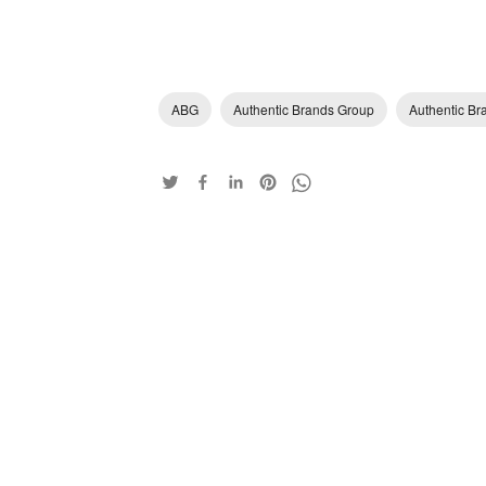
ABG
Authentic Brands Group
Authentic B