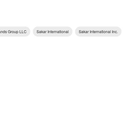
rands Group LLC
Sakar International
Sakar International Inc.