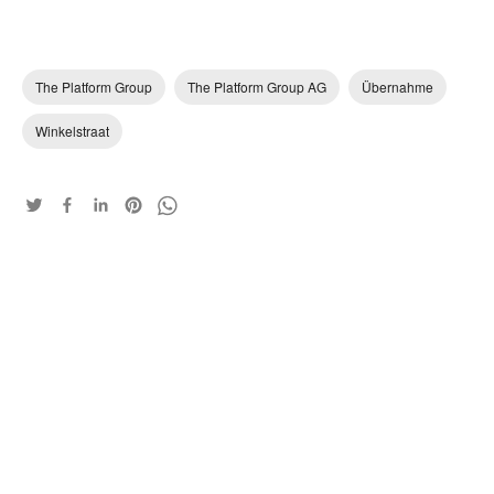
The Platform Group
The Platform Group AG
Übernahme
Winkelstraat