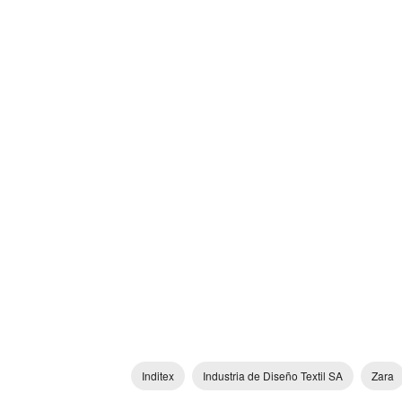
Inditex
Industria de Diseño Textil SA
Zara