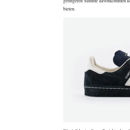
geringeren Summe davonkommen könn
bieten.