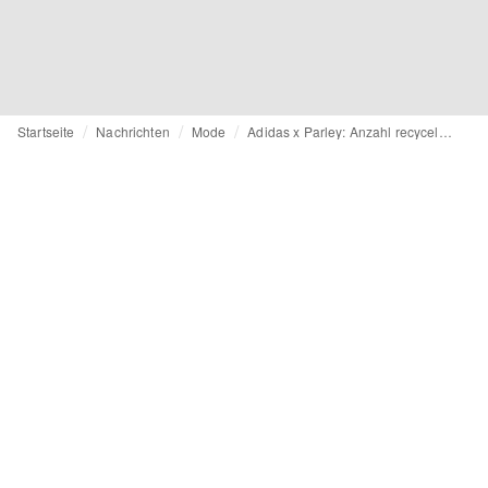
Startseite
Nachrichten
Mode
Adidas x Parley: Anzahl recycelter Sneakers soll mehr als verdoppelt werden