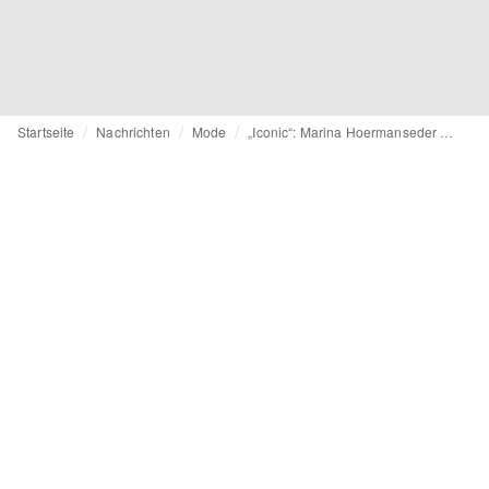
Startseite
Nachrichten
Mode
„Iconic“: Marina Hoermanseder entwickelt Marke für QVC