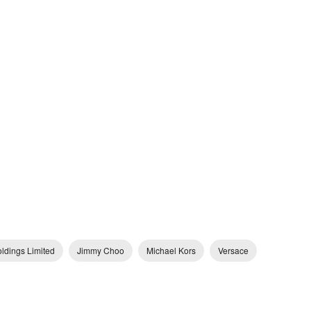
ldings Limited
Jimmy Choo
Michael Kors
Versace