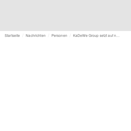
Startseite
Nachrichten
Personen
KaDeWe Group setzt auf neue Struktur für Einkauf