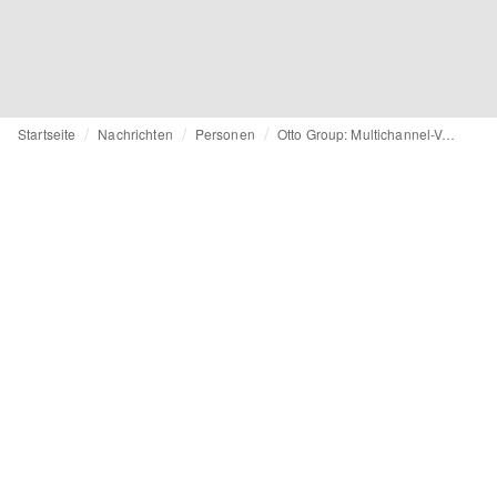
Startseite
Nachrichten
Personen
Otto Group: Multichannel-Vorstand Sven Seidel geht