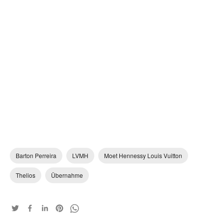
Barton Perreira
LVMH
Moet Hennessy Louis Vuitton
Thelios
Übernahme