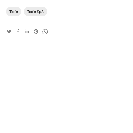
Tod's
Tod’s SpA