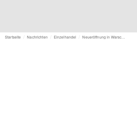
Startseite
Nachrichten
Einzelhandel
Neueröffnung in Warschau: Peek & Cloppenburg Düsseldorf expandiert in Polen