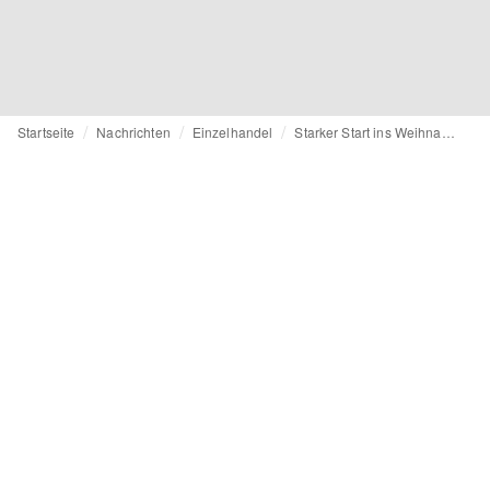
Startseite
Nachrichten
Einzelhandel
Starker Start ins Weihnachtsgeschäft: Bevh erhöht Umsatzprognose für den deutschen Onlinehandel