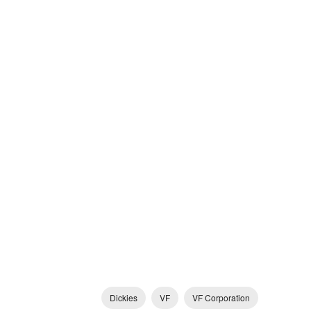
Dickies
VF
VF Corporation