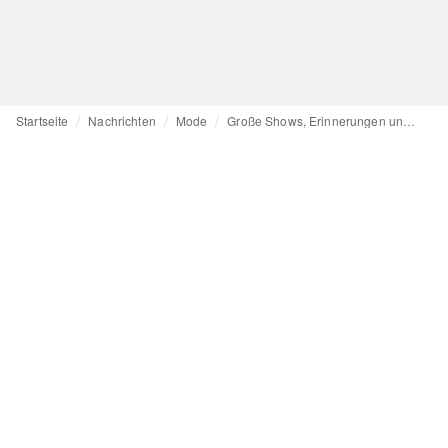
Startseite
Nachrichten
Mode
Große Shows, Erinnerungen und Buyer-Lieblinge: Die FW26-Highlights aus Berlin