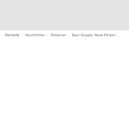
Startseite
Nachrichten
Personen
Baur-Gruppe: Neue Personalchefin Juliane Klee kommt von Zalando