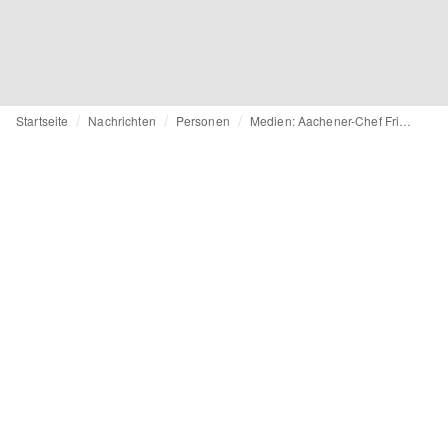
Startseite
Nachrichten
Personen
Medien: Aachener-Chef Friedrich-Wilhelm Göbel per Haftbefehl gesucht