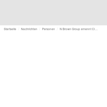
Startseite
Nachrichten
Personen
N Brown Group ernennt Clare Empson zur Supply-Chain-Chefin